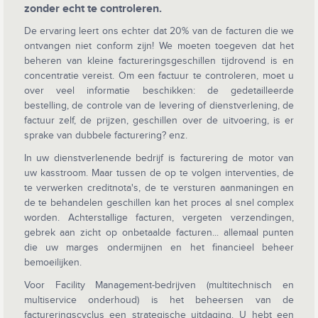
zonder echt te controleren.
De ervaring leert ons echter dat 20% van de facturen die we
ontvangen niet conform zijn! We moeten toegeven dat het
beheren van kleine factureringsgeschillen tijdrovend is en
concentratie vereist. Om een factuur te controleren, moet u
over veel informatie beschikken: de gedetailleerde
bestelling, de controle van de levering of dienstverlening, de
factuur zelf, de prijzen, geschillen over de uitvoering, is er
sprake van dubbele facturering? enz.
In uw dienstverlenende bedrijf is facturering de motor van
uw kasstroom. Maar tussen de op te volgen interventies, de
te verwerken creditnota's, de te versturen aanmaningen en
de te behandelen geschillen kan het proces al snel complex
worden. Achterstallige facturen, vergeten verzendingen,
gebrek aan zicht op onbetaalde facturen... allemaal punten
die uw marges ondermijnen en het financieel beheer
bemoeilijken.
Voor Facility Management-bedrijven (multitechnisch en
multiservice onderhoud) is het beheersen van de
factureringscyclus een strategische uitdaging. U hebt een