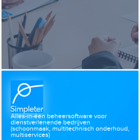
Alles-in-één beheersoftware voor
dienstverlenende bedrijven
(schoonmaak, multitechnisch onderhoud,
multiservices)