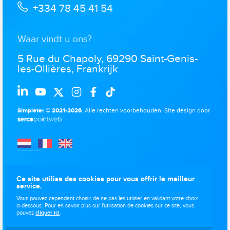
+334 78 45 41 54
Waar vindt u ons?
5 Rue du Chapoly, 69290 Saint-Genis-
les-Ollières, Frankrijk
Simpleter © 2021-2026
. Alle rechten voorbehouden.
Site design door
.
Juridische
kennisgevingen
Ce site utilise des cookies pour vous offrir le meilleur
service.
Gegevensbescherming
Vous pouvez cependant choisir de ne pas les utiliser en validant votre choix
Gebruik van cookies
ci-dessous. Pour en savoir plus sur l'utilisation de cookies sur ce site, vous
pouvez
cliquer ici
.
Sitemap