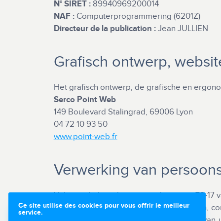
N° SIRET :
89940969200014
NAF :
Computerprogrammering (6201Z)
Directeur de la publication :
Jean JULLIEN
Grafisch ontwerp, website
Het grafisch ontwerp, de grafische en ergono
Serco Point Web
149 Boulevard Stalingrad, 69006 Lyon
04 72 10 93 50
www.point-web.fr
Verwerking van persoon
Volgens de bepalingen van de wet nr. 78-17 v
Ce site utilise des cookies pour vous offrir le meilleur
krijgen tot, wijzigingen aan te brengen in,
service.
een wijziging, correctie of verwijdering van