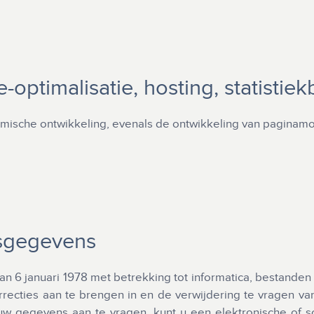
-optimalisatie, hosting, statistie
mische ontwikkeling, evenals de ontwikkeling van paginamode
sgegevens
an 6 januari 1978 met betrekking tot informatica, bestanden 
 correcties aan te brengen in en de verwijdering te vragen
 uw gegevens aan te vragen, kunt u een elektronische of sch