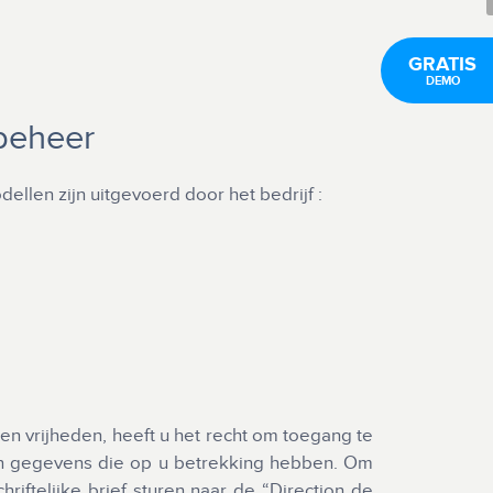
GRATIS
DEMO
kbeheer
llen zijn uitgevoerd door het bedrijf :
en vrijheden, heeft u het recht om toegang te
 van gegevens die op u betrekking hebben. Om
riftelijke brief sturen naar de “Direction de