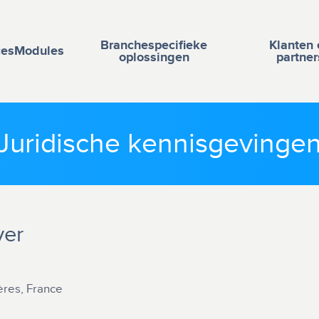
Branchespecifieke
Klanten 
ces
Modules
oplossingen
partner
Juridische kennisgevinge
ver
ères, France