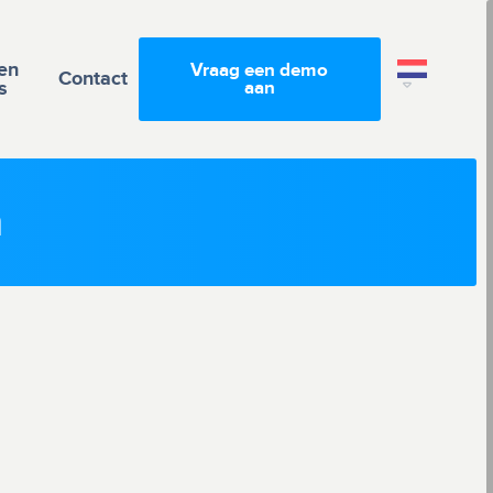
en
Vraag een demo
Contact
s
aan
n