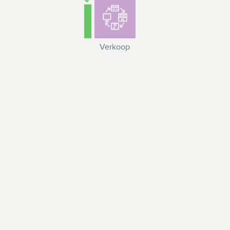
Verkoop
Materiaal en
Logistiek en
apparatuur
magazijn