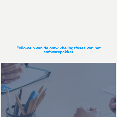
Dataoverdracht
Wagenparkbeheer
Follow-up van de ontwikkelingsfases van het
softwarepakket
Ticketing