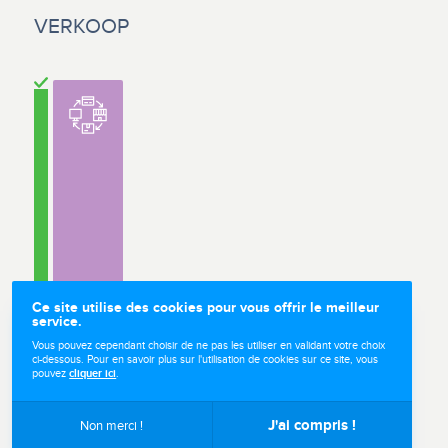
VERKOOP
Ce site utilise des cookies pour vous offrir le meilleur
service.
Vous pouvez cependant choisir de ne pas les utiliser en validant votre choix
ci-dessous. Pour en savoir plus sur l'utilisation de cookies sur ce site, vous
pouvez
cliquer ici
.
Verkoop
J'ai compris !
Non merci !