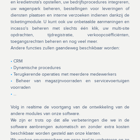
en kredietnota's opstellen, uw bedrijfsprocedures integreren,
uw wagenpark beheren, bestellingen voor leveringen of
diensten plaatsen en interne verzoeken indienen dankzij de
ticketingmodule. U kunt ook uw onbetaalde aanmaningen en
incasso's beheren met slechts één klik, uw multi-site
opdrachten, tijdregistratie, verkoopcoëfficiënten,
toegangsrechten beheren en nog veel meer.
Andere functies zullen gaandeweg beschikbaar worden:
•
CRM
•
Dynamische procedures
•
Terugkerende operaties met meerdere medewerkers
•
Beheer van magazijnvoorraden en servicevoertuigen
voorraden
•
...
Volg in realtime de voortgang van de ontwikkeling van de
andere modules van onze software.
We zijn er trots op dat alle verbeteringen die we in de
software aanbrengen automatisch en zonder extra kosten
beschikbaar worden gesteld aan onze klanten.
We werken onvermoeibaar om onze tool te verbeteren en zo