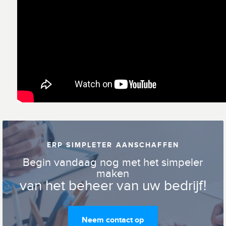
ERP SIMPLETER AANSCHAFFEN
Begin vandaag nog met het simpeler
maken
van het beheer van uw bedrijf!
Neem contact op