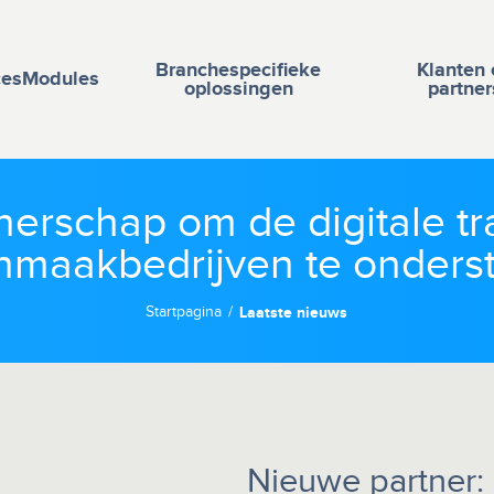
Branchespecifieke
Klanten 
ces
Modules
oplossingen
partner
nerschap om de digitale tr
nmaakbedrijven te onders
Startpagina
Laatste nieuws
Nieuwe partner