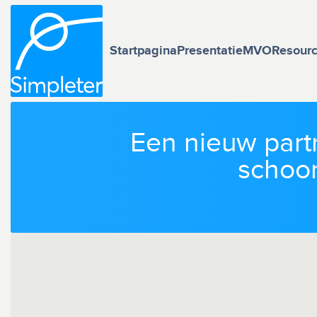
Startpagina
Presentatie
MVO
Resour
Een nieuw part
schoo