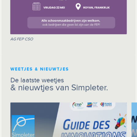
AG FEP CSO
WEETJES & NIEUWTJES
De laatste weetjes
& nieuwtjes van Simpleter.