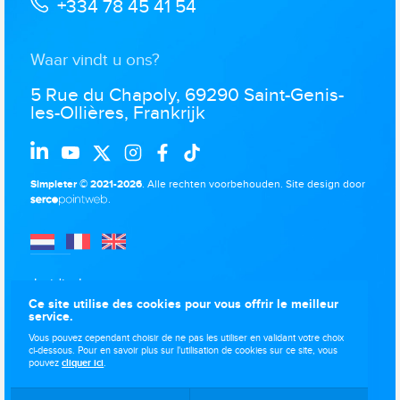
+334 78 45 41 54
Waar vindt u ons?
5 Rue du Chapoly, 69290 Saint-Genis-
les-Ollières, Frankrijk
Simpleter © 2021-2026
. Alle rechten voorbehouden.
Site design door
.
Juridische
kennisgevingen
Ce site utilise des cookies pour vous offrir le meilleur
service.
Gegevensbescherming
Vous pouvez cependant choisir de ne pas les utiliser en validant votre choix
Gebruik van cookies
ci-dessous. Pour en savoir plus sur l'utilisation de cookies sur ce site, vous
pouvez
cliquer ici
.
Sitemap