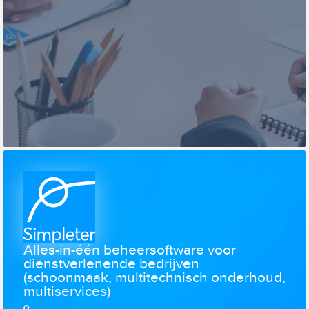
Alles-in-één beheersoftware voor
dienstverlenende bedrijven
(schoonmaak, multitechnisch onderhoud,
multiservices)