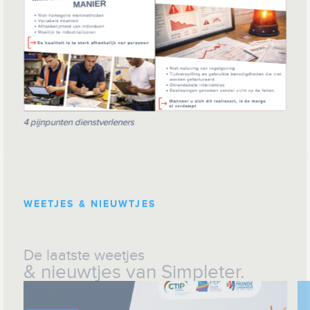
4 pijnpunten dienstverleners
WEETJES & NIEUWTJES
De laatste weetjes
& nieuwtjes van Simpleter.