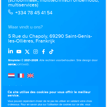
(schoonmaak, multitechnisch onderhoud,
multiservices)
+334 78 45 41 54
Waar vindt u ons?
5 Rue du Chapoly, 69290 Saint-Genis-
les-Ollières, Frankrijk
Simpleter © 2021-2026
. Alle rechten voorbehouden.
Site design door
.
Juridische
kennisgevingen
Ce site utilise des cookies pour vous offrir le meilleur
service.
Gegevensbescherming
Vous pouvez cependant choisir de ne pas les utiliser en validant votre choix
Gebruik van cookies
ci-dessous. Pour en savoir plus sur l'utilisation de cookies sur ce site, vous