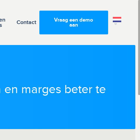
en
Vraag een demo
Contact
s
aan
 en marges beter te