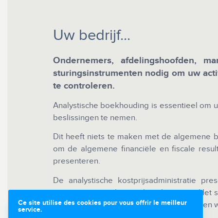
Uw bedrijf...
Ondernemers, afdelingshoofden, ma
sturingsinstrumenten nodig om uw acti
te controleren.
Analystische boekhouding is essentieel om 
beslissingen te nemen.
Dit heeft niets te maken met de algemene b
om de algemene financiële en fiscale resu
presenteren.
De analystische kostprijsadministratie pre
activiteit, uitgesplitst zoals u dat wenst. Het 
Ce site utilise des cookies pour vous offrir le meilleur
begrijpen, de oorzaken van uw verliezen en w
service.