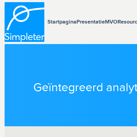
Startpagina
Presentatie
MVO
Resour
Geïntegreerd analy