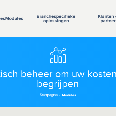
Branchespecifieke
Klanten 
ces
Modules
oplossingen
partner
tisch beheer om uw kosten
begrijpen
Startpagina
Modules