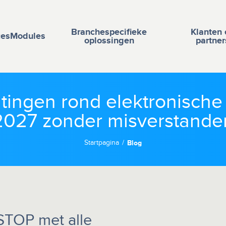
Branchespecifieke
Klanten 
ces
Modules
oplossingen
partner
htingen rond elektronische 
2027 zonder misverstande
Startpagina
Blog
 STOP met alle