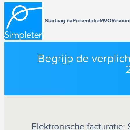
Startpagina
Presentatie
MVO
Resour
Begrijp de verplic
Elektronische facturatie: