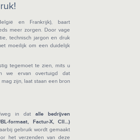
ruk!
lgië en Frankrijk), baart
steeds meer zorgen. Door vage
ie, technisch jargon en druk
et moeilijk om een duidelijk
tig tegemoet te zien, mits u
jn we ervan overtuigd dat
mag zijn, laat staan een bron
pelweg in dat
alle bedrijven
L-formaat, Factur-X, CII...)
aarbij gebruik wordt gemaakt
oor het verzenden van deze