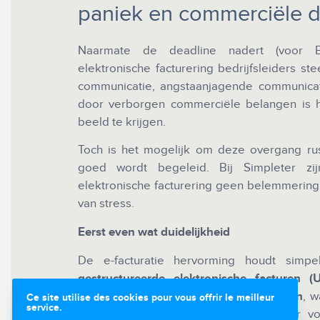
paniek en commerciële d
Naarmate de deadline nadert (voor Be
elektronische facturering bedrijfsleiders 
communicatie, angstaanjagende communicat
door verborgen commerciële belangen is h
beeld te krijgen.
Toch is het mogelijk om deze overgang rus
goed wordt begeleid. Bij Simpleter zi
elektronische facturering geen belemmering 
van stress.
Eerst even wat duidelijkheid
De e-facturatie hervorming houdt sim
gestructureerde elektronische facturen (UB
moeten kunnen versturen en ontvangen
, w
Ce site utilise des cookies pour vous offrir le meilleur
service.
van de Europese PEPPOL-infrastructuur v