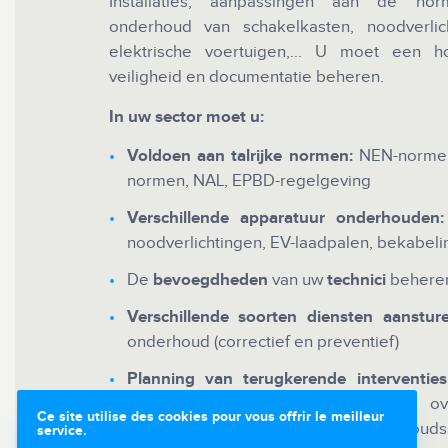
Installaties, aanpassingen aan de norm
onderhoud van schakelkasten, noodverlich
elektrische voertuigen,... U moet een ho
veiligheid en documentatie beheren.
In uw sector moet u:
Voldoen aan talrijke normen:
NEN-normen,
normen, NAL, EPBD-regelgeving
Verschillende apparatuur onderhouden:
noodverlichtingen, EV-laadpalen, bekabelin
De
bevoegdheden
van uw
technici
behere
Verschillende soorten diensten aansture
onderhoud (correctief en preventief)
Planning van terugkerende interventies
meerdere uitvoerders, verspreid
Ce site utilise des cookies pour vous offrir le meilleur
spoedgevallen, met of zonder onderhoudsp
service.