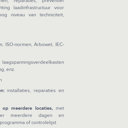
en, reparaties, preventief
ting laadinfrastructuur voor
og niveau van techniciteit,
 ISO-normen, Arbowet, IEC-
laagspanningsverdeelkasten
g, enz.
n
n:
installaties, reparaties en
 op meerdere locaties,
met
 over meerdere dagen en
rogramma of controlelijst