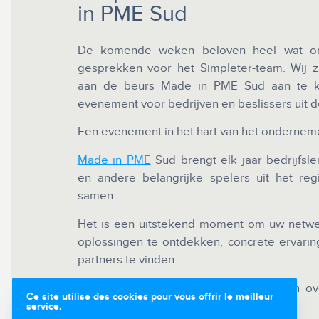
in PME Sud
De komende weken beloven heel wat on
gesprekken voor het Simpleter-team. Wij 
aan de beurs Made in PME Sud aan te ko
evenement voor bedrijven en beslissers uit d
Een evenement in het hart van het onderne
Made in PME
Sud brengt elk jaar bedrijfsl
en andere belangrijke spelers uit het re
samen.
Het is een uitstekend moment om uw netwerk
oplossingen te ontdekken, concrete ervari
partners te vinden.
Een ideale gelegenheid om te spreken ov
Ce site utilise des cookies pour vous offrir le meilleur
dienstverlenende bedrijven.
service.