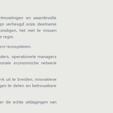
tmoetingen en waardevolle
zijn verheugd onze deelname
ndigen, het niet te missen
e regio.
mers¬ecosysteem.
eiders, operationele managers
gionale economische netwerk
 uit te breiden, innovatieve
ngen te delen en betrouwbare
er de echte uitdagingen van