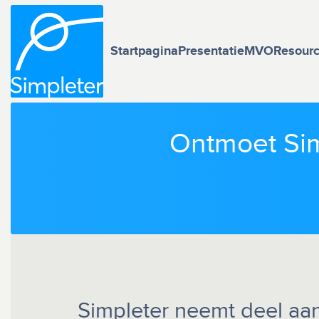
Startpagina
Presentatie
MVO
Resour
Ontmoet Sim
Simpleter neemt deel aa