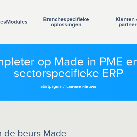
Branchespecifieke
Klanten 
ces
Modules
oplossingen
partner
pleter op Made in PME e
sectorspecifieke ERP
Startpagina
Laatste nieuws
n de beurs Made