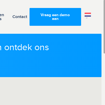
en
Vraag een demo
Contact
s
aan
n ontdek ons