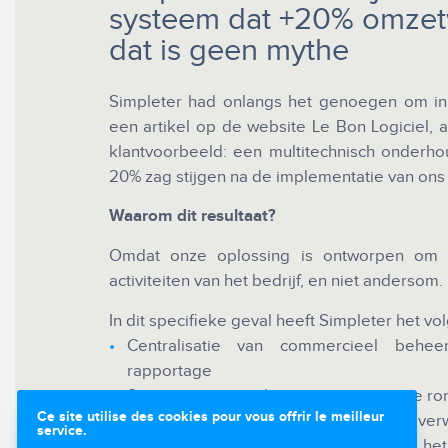
systeem dat +20% omzetw
dat is geen mythe
Simpleter had onlangs het genoegen om in 
een artikel op de website Le Bon Logiciel,
klantvoorbeeld: een multitechnisch onderho
20% zag stijgen na de implementatie van ons
Waarom dit resultaat?
Omdat onze oplossing is ontworpen om 
activiteiten van het bedrijf, en niet andersom.
In dit specifieke geval heeft Simpleter het 
Centralisatie van commercieel beheer
rapportage
Structurering van de interne organisatie r
Ce site utilise des cookies pour vous offrir le meilleur
Vermindering van fouten, herinvoer en ver
service.
De communicatie tussen de teams in he