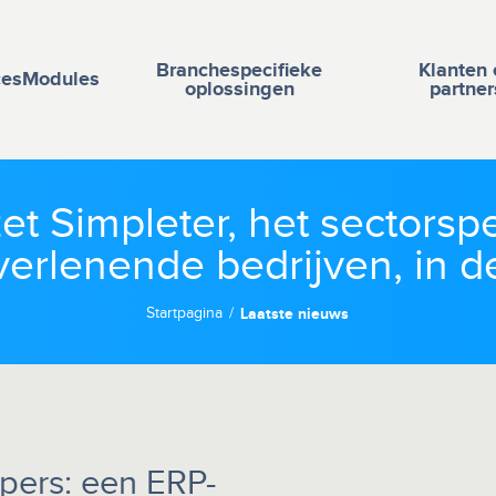
Branchespecifieke
Klanten 
ces
Modules
oplossingen
partner
zet Simpleter, het sectorsp
verlenende bedrijven, in de
Startpagina
Laatste nieuws
rpers: een ERP-