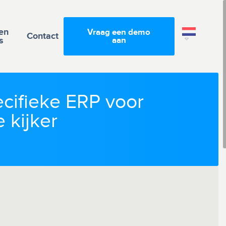
en
Vraag een demo
Contact
s
aan
ecifieke ERP voor
 kijker