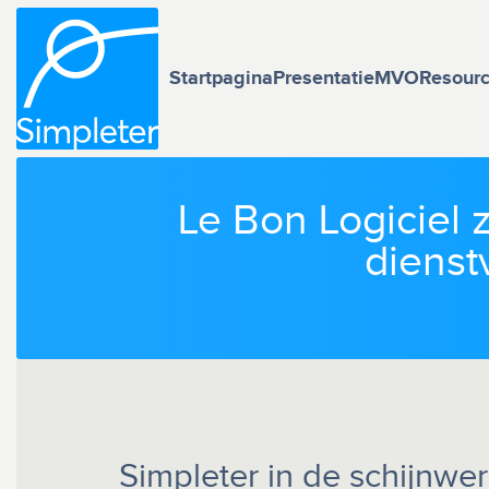
Startpagina
Presentatie
MVO
Resour
Le Bon Logiciel 
dienst
Simpleter in de schijnwe