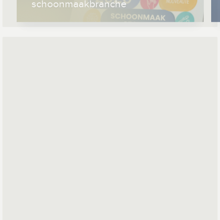
schoonmaakbranche
*
*
Mailadres