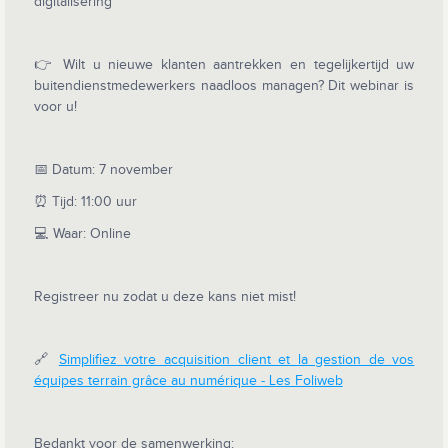
digitalisering ”
👉 Wilt u nieuwe klanten aantrekken en tegelijkertijd uw
buitendienstmedewerkers naadloos managen? Dit webinar is
voor u!
📅 Datum: 7 november
⏰ Tijd: 11:00 uur
💻 Waar: Online
Registreer nu zodat u deze kans niet mist!
🔗
Simplifiez votre acquisition client et la gestion de vos
équipes terrain grâce au numérique - Les Foliweb
Bedankt voor de samenwerking: