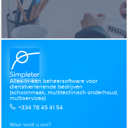
Alles-in-één beheersoftware voor
dienstverlenende bedrijven
(schoonmaak, multitechnisch onderhoud,
multiservices)
+334 78 45 41 54
Waar vindt u ons?