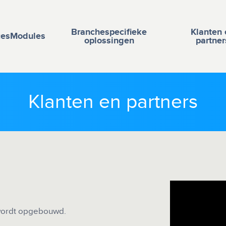
Branchespecifieke
Klanten 
ces
Modules
oplossingen
partner
Klanten en partners
 wordt opgebouwd.