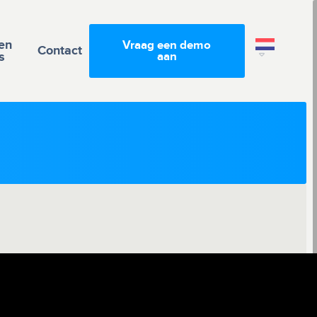
en
Vraag een demo
Contact
s
aan