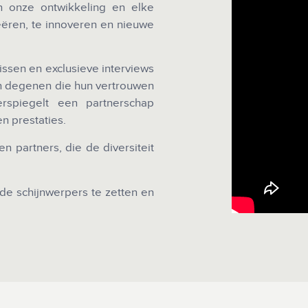
in onze ontwikkeling en elke
ëren, te innoveren en nieuwe
issen en exclusieve interviews
an degenen die hun vertrouwen
rspiegelt een partnerschap
n prestaties.
n partners, die de diversiteit
de schijnwerpers te zetten en