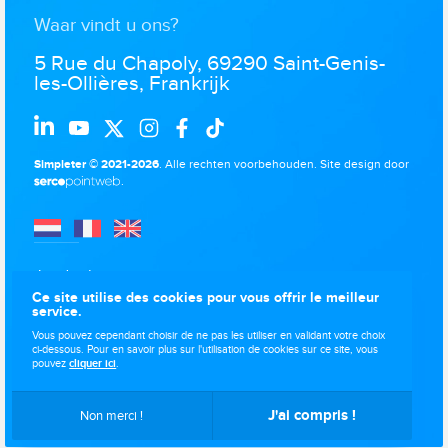
Waar vindt u ons?
5 Rue du Chapoly, 69290 Saint-Genis-
les-Ollières, Frankrijk
Simpleter © 2021-2026
. Alle rechten voorbehouden.
Site design door
.
Juridische
kennisgevingen
Ce site utilise des cookies pour vous offrir le meilleur
service.
Gegevensbescherming
Vous pouvez cependant choisir de ne pas les utiliser en validant votre choix
Gebruik van cookies
ci-dessous. Pour en savoir plus sur l'utilisation de cookies sur ce site, vous
pouvez
cliquer ici
.
Sitemap
J'ai compris !
Non merci !