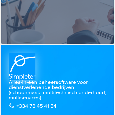
Alles-in-één beheersoftware voor
dienstverlenende bedrijven
(schoonmaak, multitechnisch onderhoud,
multiservices)
+334 78 45 41 54