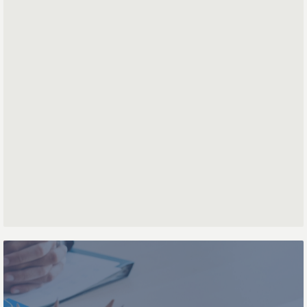
*
Mailadres
Voornaam
Achternaam
Telefoonnummer