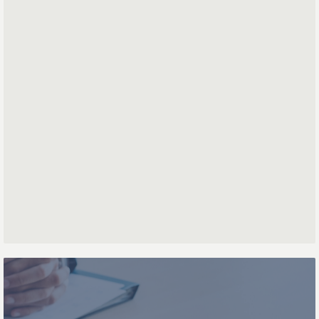
*
Mailadres
Voornaam
Achternaam
Telefoonnummer