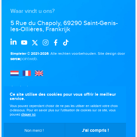
Waar vindt u ons?
5 Rue du Chapoly, 69290 Saint-Genis-
les-Ollières, Frankrijk
Simpleter © 2021-2026
. Alle rechten voorbehouden.
Site design door
.
Juridische
kennisgevingen
Ce site utilise des cookies pour vous offrir le meilleur
service.
Gegevensbescherming
Vous pouvez cependant choisir de ne pas les utiliser en validant votre choix
Gebruik van cookies
ci-dessous. Pour en savoir plus sur l'utilisation de cookies sur ce site, vous
pouvez
cliquer ici
.
Sitemap
J'ai compris !
Non merci !