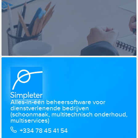
Alles-in-één beheersoftware voor
dienstverlenende bedrijven
(schoonmaak, multitechnisch onderhoud,
multiservices)
+334 78 45 41 54