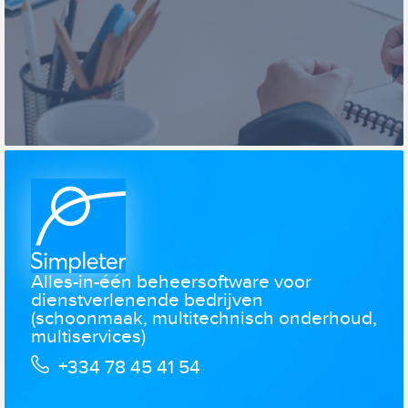
Alles-in-één beheersoftware voor
dienstverlenende bedrijven
(schoonmaak, multitechnisch onderhoud,
multiservices)
+334 78 45 41 54