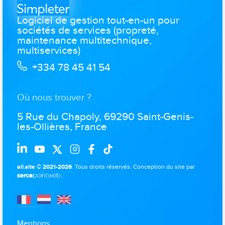
Logiciel de gestion tout-en-un pour
sociétés de services (propreté,
maintenance multitechnique,
multiservices)
+334 78 45 41 54
Où nous trouver ?
5 Rue du Chapoly, 69290 Saint-Genis-
les-Ollières, France
all.site © 2021-2026
. Tous droits réservés.
Conception du site par
.
Mentions