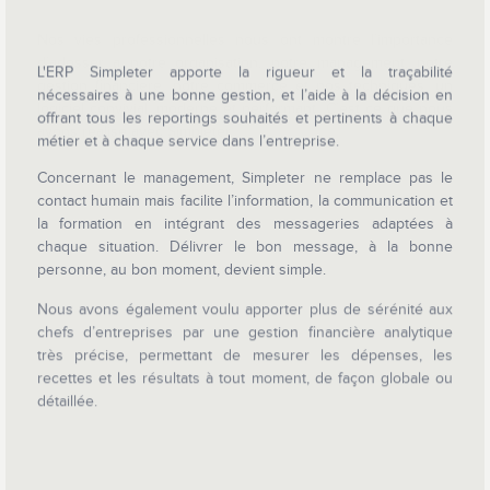
Nos vies professionnelles nous ont montré l’importance
d’adosser à notre organisation, notre management, notre
L'ERP Simpleter apporte la rigueur et la traçabilité
gestion financière, notre commerce et nos techniques, un
nécessaires à une bonne gestion, et l’aide à la décision en
logiciel convivial, moderne et performant. C’est ce que nous
offrant tous les reportings souhaités et pertinents à chaque
avons réalisé avec Simpleter.
métier et à chaque service dans l’entreprise.
Concernant le management, Simpleter ne remplace pas le
contact humain mais facilite l’information, la communication et
la formation en intégrant des messageries adaptées à
chaque situation. Délivrer le bon message, à la bonne
personne, au bon moment, devient simple.
Nous avons également voulu apporter plus de sérénité aux
chefs d’entreprises par une gestion financière analytique
très précise, permettant de mesurer les dépenses, les
recettes et les résultats à tout moment, de façon globale ou
détaillée.