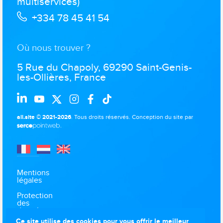
multiservices)
+334 78 45 41 54
Où nous trouver ?
5 Rue du Chapoly, 69290 Saint-Genis-
les-Ollières, France
all.site © 2021-2026
. Tous droits réservés.
Conception du site par
.
Mentions
légales
Protection
des
données
Ce site utilise des cookies pour vous offrir le meilleur