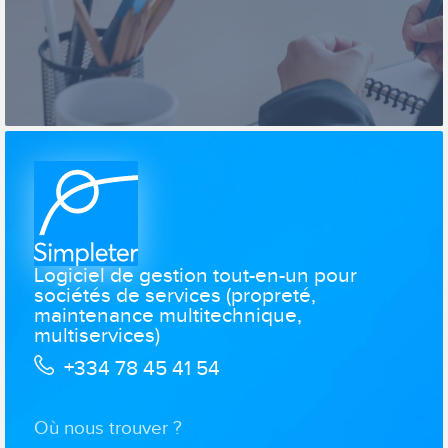
Logiciel de gestion tout-en-un pour
sociétés de services (propreté,
maintenance multitechnique,
multiservices)
+334 78 45 41 54
Où nous trouver ?