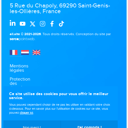
5 Rue du Chapoly, 69290 Saint-Genis-
les-Ollières, France
all.site © 2021-2026
. Tous droits réservés.
Conception du site par
.
Mentions
légales
Protection
des
données
Ce site utilise des cookies pour vous offrir le meilleur
Utilisations
service.
des
cookies
Vous pouvez cependant choisir de ne pas les utiliser en validant votre choix
ci-dessous. Pour en savoir plus sur l'utilisation de cookies sur ce site, vous
pouvez
cliquer ici
.
Plan du
site
J'ai compris !
Non merci !