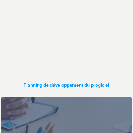
Transfert de
Gestion flotte
données
véhicules
Planning de développement du progiciel
Ticketing