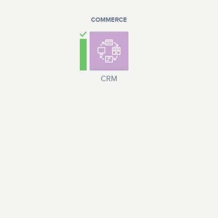
COMMERCE
CRM
LOGISTIQUE
Matériels et
Logistique et
équipements
magasin