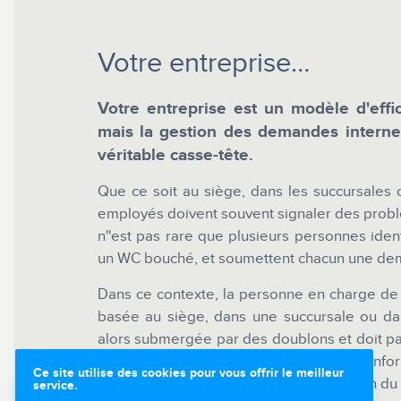
Votre entreprise…
Votre entreprise est un modèle d'effic
mais la gestion des demandes interne
véritable casse-tête.
Que ce soit au siège, dans les succursales 
employés doivent souvent signaler des probl
n''est pas rare que plusieurs personnes ide
un WC bouché, et soumettent chacun une de
Dans ce contexte, la personne en charge de tr
basée au siège, dans une succursale ou dan
alors submergée par des doublons et doit p
trier, à éliminer les redondances et à inf
Ce site utilise des cookies pour vous offrir le meilleur
employé de l'avancement de la résolution du
service.