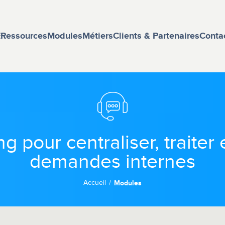
E
Ressources
Modules
Métiers
Clients & Partenaires
Conta
 pour centraliser, traiter 
demandes internes
Accueil
Modules